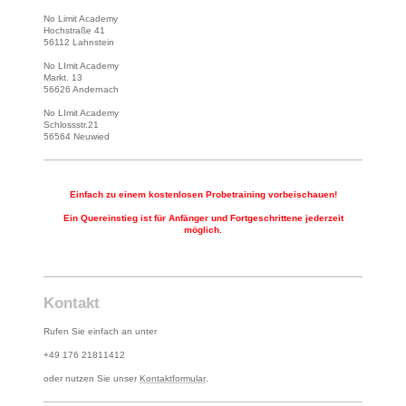
No Limit Academy
Hochstraße 41
56112 Lahnstein
No LImit Academy
Markt. 13
56626 Andernach
No LImit Academy
Schlossstr.21
56564 Neuwied
Einfach zu einem kostenlosen Probetraining vorbeischauen!
Ein Quereinstieg ist für Anfänger und Fortgeschrittene jederzeit
möglich.
Kontakt
Rufen Sie einfach an unter
+49 176 21811412
oder nutzen Sie unser
Kontaktformular
.