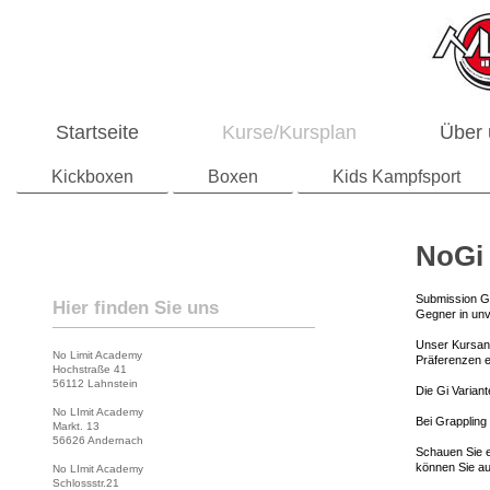
Startseite
Kurse/Kursplan
Über
Kickboxen
Boxen
Kids Kampfsport
NoGi 
Submission Gr
Hier finden Sie uns
Gegner in unv
Unser Kursange
No Limit Academy
Präferenzen 
Hochstraße 41
56112 Lahnstein
Die Gi Variant
No LImit Academy
Bei Grappling 
Markt. 13
56626 Andernach
Schauen Sie ei
können Sie au
No LImit Academy
Schlossstr.21