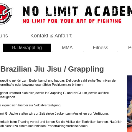
 uns
Kontakt & Anfahrt
BJJ/Grappling
MMA
Fitness
P
Brazilian Jiu Jisu / Grappling
appling gehört zum Bodenkampf und hat das Ziel durch zahlreiche Techniken den
orteilhafte oder bewegungsunfähige Positionen zu bringen.
bot unterteilt sich hier jeweils in Grappling Gi und NoGi, um jeweils auf ihre
einzugehen.
e eignet sich hierbei zur Selbstverteidigung.
mit Gi Jacke stellen wir zur Zeit einige Jacken zum Ausleihen zur Verfügung.
nfach beim Training vorbei und lernen Sie die Vielfalt der Techniken kennen. Natürlich
ch hierzu zu einem kostenlosen Probetraining vorbeischauen.